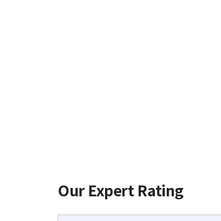
È qui che entriamo in gioco noi.
Il team di ForexBrokerReview è composto d
La nostra ricerca fornisce informazioni e c
nostri consigli non solo aiutano i nuovi tra
Our Expert Rating