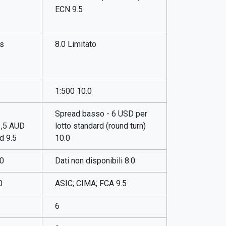
ECN 9.5
es
8.0 Limitato
1:500 10.0
Spread basso - 6 USD per
3,5 AUD
lotto standard (round turn)
d 9.5
10.0
.0
Dati non disponibili 8.0
0
ASIC; CIMA; FCA 9.5
6