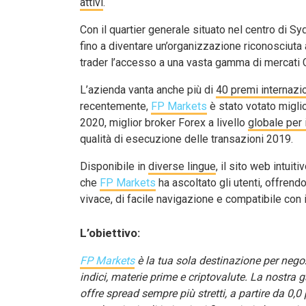
attivi
.
Con il quartier generale situato nel centro di S
fino a diventare un’organizzazione riconosciuta a
trader l’accesso a una vasta gamma di mercati 
L’azienda vanta anche più di
40 premi internazio
recentemente,
FP Markets
è stato votato miglio
2020, miglior broker Forex a livello
globale per 
qualità di esecuzione delle transazioni 2019.
Disponibile in
diverse lingue
, il sito web intui
che
FP Markets
ha ascoltato gli utenti, offrendo
vivace, di facile navigazione e compatibile con i
L’obiettivo:
FP Markets
è la tua sola destinazione per nego
indici, materie prime e criptovalute. La nostra 
offre spread sempre più stretti, a partire da 0,