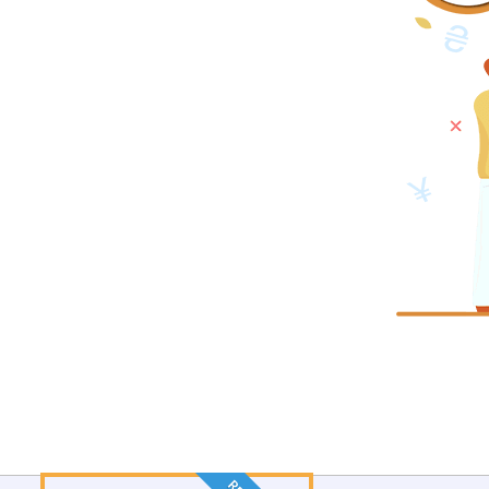
a trader che lavorano per i trader.
onfronti approfonditi su 100 broker. I
der, ma anche i veterani.