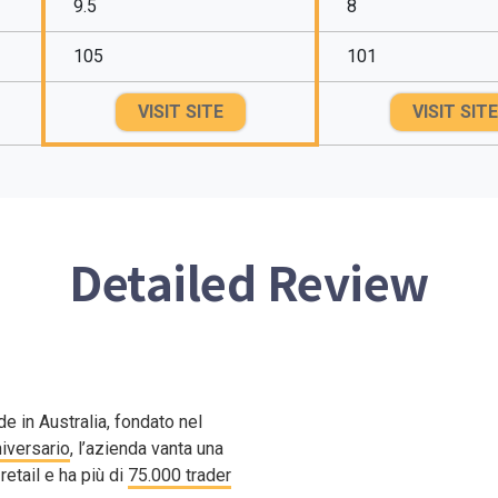
9.5
8
105
101
VISIT SITE
VISIT SITE
Detailed Review
e in Australia, fondato nel
iversario
, l’azienda vanta una
etail e ha più di
75.000 trader