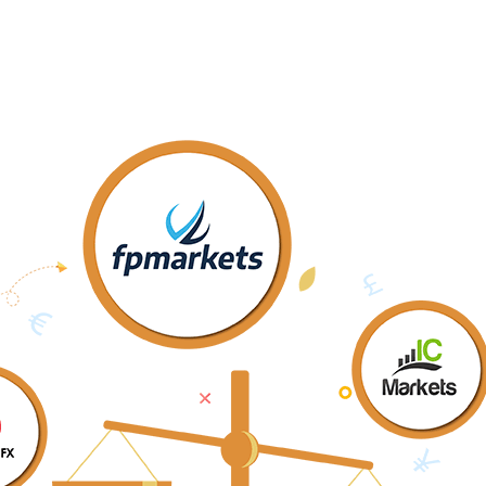
son
Detailed Review
Features