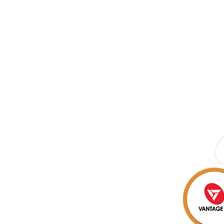
Home
Compari
kets vs Vantage FX
e i tuoi sudati fondi di trading non è
ratteristiche confuse può essere